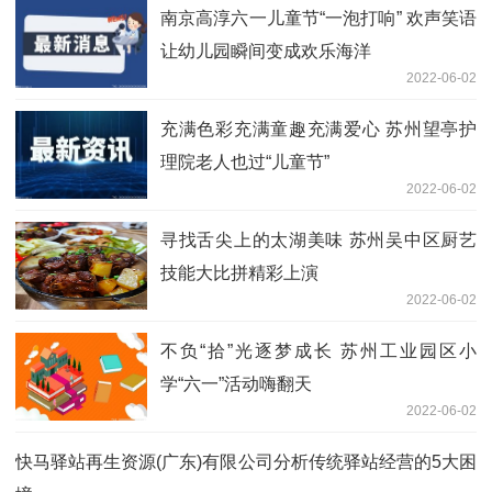
南京高淳六一儿童节“一泡打响” 欢声笑语
让幼儿园瞬间变成欢乐海洋
2022-06-02
充满色彩充满童趣充满爱心 苏州望亭护
理院老人也过“儿童节”
2022-06-02
寻找舌尖上的太湖美味 苏州吴中区厨艺
技能大比拼精彩上演
2022-06-02
不负“拾”光逐梦成长 苏州工业园区小
学“六一”活动嗨翻天
2022-06-02
快马驿站再生资源(广东)有限公司分析传统驿站经营的5大困