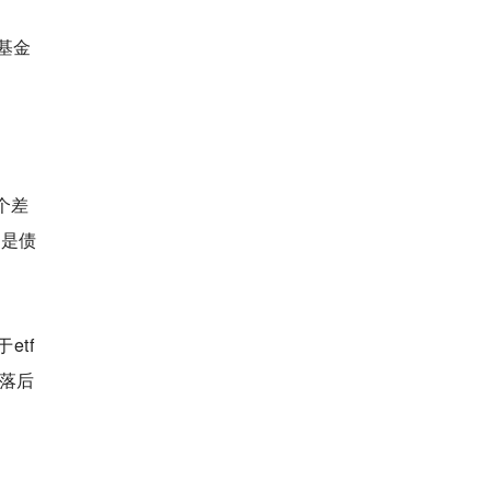
基金
个差
者是债
etf
会落后
。