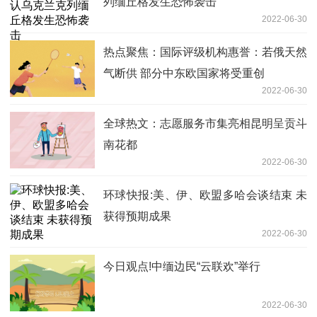
列缅丘格发生恐怖袭击
2022-06-30
热点聚焦：国际评级机构惠誉：若俄天然
气断供 部分中东欧国家将受重创
2022-06-30
全球热文：志愿服务市集亮相昆明呈贡斗
南花都
2022-06-30
环球快报:美、伊、欧盟多哈会谈结束 未
获得预期成果
2022-06-30
今日观点!中缅边民“云联欢”举行
2022-06-30