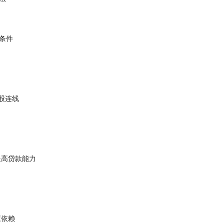
条件
欧股连线
提高贷款能力
应依赖