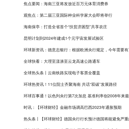
焦点要闻：海南三亚将发放近百万元体育消费券
观焦点：第二届三亚国际种业科学家大会即将举行
海南保亭：打造全省首个“扶贫济困型”共享农庄
昆明计划到2024年建成1个元宇宙发展试验区
环球新资讯：德意志银行：根据欧洲央行规定，今年需要有
全球快看：大理至漾濞至云龙高速公路通车
全球热头条丨云南铁路实现电子客票全覆盖
环球热资讯！11位院士齐聚海南 共话“双碳”发展路径
环球百事通！以色列央行第7次加息 基准利率创2008年来
时讯：【环球财经】金融市场调高巴西2023年通胀预期
热头条丨【环球财经】德国央行行长预计德国将能避免严重