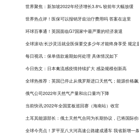
世界聚焦：新加坡2022年经济增长3.8% 较前年大幅放缓
世界热点评！医保可以报销牙齿治疗费用吗 答案在这里
环球百事通！英国面临G7国家中最严重的经济衰退
全球滚动:长沙灵活就业医保要交多少年才能终身享受 规定
每日视讯：保单借款逾期如何处理 具体情况如下
今日热文：日本禽流感疫情持续扩大 感染规模创新高
全球热推荐：英国已停止从俄罗斯进口天然气；能源价格飙
俄气公司2022年天然气产量和出口量均下降
当前快讯:2022年全国桨板巡回赛（海南站）收官
土耳其能源部长：俄土天然气合同为长期协议，已将国际价
全球今亮点！罗平至八大河高速公路建成通车 我省新增一