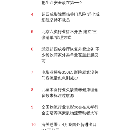
把生命安全放在第一位
4
超四成影院面临关门风险 近七成
影院坚持不裁员
5
北京六类行业暂不开放 建立“三
张清单”管理方式
6
武汉超四成餐厅恢复外卖业务 不
少餐饮商家外卖单量甚至赶超疫
前
7
电影业损失350亿 影院就算没关
门客流量也急剧减少
8
儿童零食行业欠缺营养健康理念
多数未标注过敏源
9
全国物流行业表彰大会在京举行
全面培养高素质物流劳动者大军
10
海关总署：4月我国外贸进出口