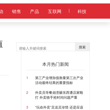
动
销售
产品
互联网
科技
值
搜索
本月热门新闻
1
第三产业增加值衡量第三次产业
活动最终结果的重要指标
2
外卖员等餐崩溃砸东西遭店家殴
打 外卖骑手抢时间问题严重
3
“玩命外卖”且送且珍惜 还是应该