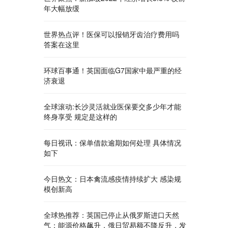
年大幅放缓
世界热点评！医保可以报销牙齿治疗费用吗
答案在这里
环球百事通！英国面临G7国家中最严重的经
济衰退
全球滚动:长沙灵活就业医保要交多少年才能
终身享受 规定是这样的
每日视讯：保单借款逾期如何处理 具体情况
如下
今日热文：日本禽流感疫情持续扩大 感染规
模创新高
全球热推荐：英国已停止从俄罗斯进口天然
气；能源价格飙升，俄日贸易额不降反升，发