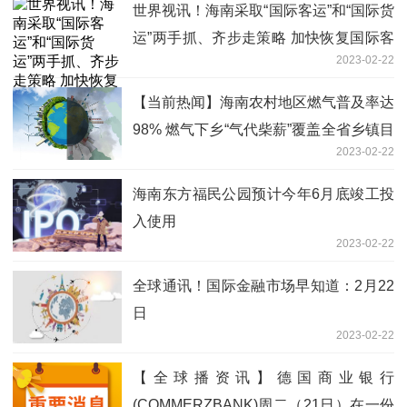
世界视讯！海南采取“国际客运”和“国际货
运”两手抓、齐步走策略 加快恢复国际客
2023-02-22
货运航线
【当前热闻】海南农村地区燃气普及率达
98% 燃气下乡“气代柴薪”覆盖全省乡镇目
2023-02-22
标实现
海南东方福民公园预计今年6月底竣工投
入使用
2023-02-22
全球通讯！国际金融市场早知道：2月22
日
2023-02-22
【全球播资讯】德国商业银行
(COMMERZBANK)周二（21日）在一份