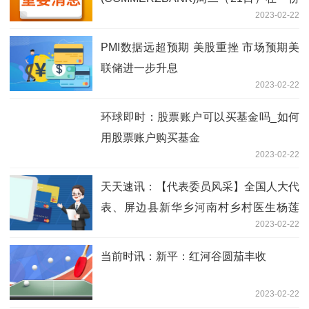
2023-02-22
报告中称，下调上半年黄金价格预估至
1800美元/盎司
PMI数据远超预期 美股重挫 市场预期美
联储进一步升息
2023-02-22
环球即时：股票账户可以买基金吗_如何
用股票账户购买基金
2023-02-22
天天速讯：【代表委员风采】全国人大代
表、屏边县新华乡河南村乡村医生杨莲
2023-02-22
英：用心倾听 履职为民
当前时讯：新平：红河谷圆茄丰收
2023-02-22