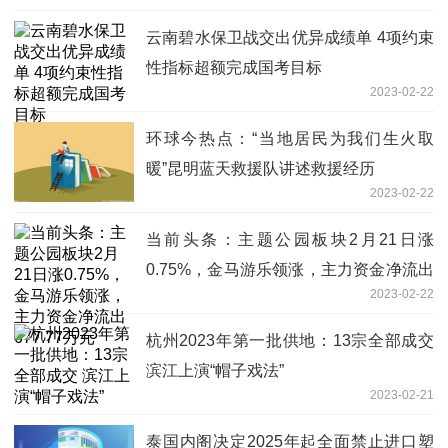
云南碧水保卫战交出优异成绩单 4项约束
性指标超额完成国考目标
2023-02-22
环球今热点：“当地居民为我们生火取
暖”昆明蓝天救援队讲述救援经历
2023-02-22
当前头条：主题公园板块2月21日涨
0.75%，金马游乐领涨，主力资金净流出
2023-02-22
677.77万元
杭州2023年第一批供地：13宗全部成交
滨江上演“帽子戏法”
2023-02-21
泰国内阁决定2025年起全面禁止进口塑