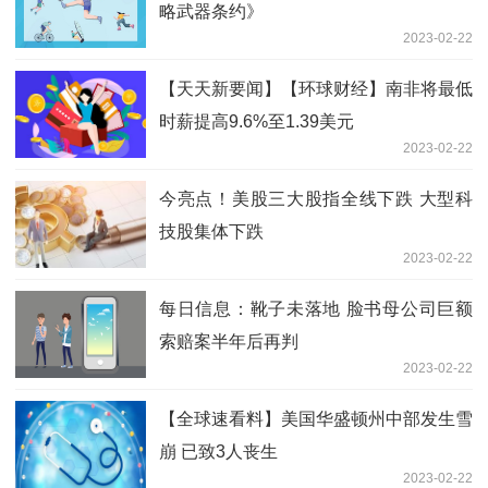
略武器条约》
2023-02-22
【天天新要闻】【环球财经】南非将最低
时薪提高9.6%至1.39美元
2023-02-22
今亮点！美股三大股指全线下跌 大型科
技股集体下跌
2023-02-22
每日信息：靴子未落地 脸书母公司巨额
索赔案半年后再判
2023-02-22
【全球速看料】美国华盛顿州中部发生雪
崩 已致3人丧生
2023-02-22