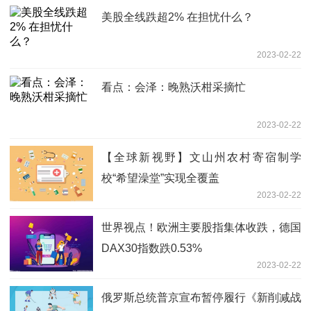
美股全线跌超2% 在担忧什么？
2023-02-22
看点：会泽：晚熟沃柑采摘忙
2023-02-22
【全球新视野】文山州农村寄宿制学
校“希望澡堂”实现全覆盖
2023-02-22
世界视点！欧洲主要股指集体收跌，德国
DAX30指数跌0.53%
2023-02-22
俄罗斯总统普京宣布暂停履行《新削减战