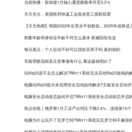
当前快播：新加坡1月核心通货膨胀率升至5.5％
天天关注：美国联邦快递工会批准罢工授权投票
【天天热闻】韩国2022年生育水平创新低，2025年或将
档案年龄和身份证年龄不符怎么退休 权威回应在这
每日观点：个人征信不好可以贷款买房子吗 真的假的
车险理赔流程及注意事项有什么 看这篇就明白了
玩fifa23进不去怎么解决?Win11系统无法启动fifa23游戏
电脑玩fifa23提示未启用安全启动如何解决?主板安全启动
电脑安全启动状态如何开启?Win11系统安全启动状态开启
热点在线丨俄罗斯1月工业产出同比下降2.4%，连续第10
电脑为什么玩不了瓦罗兰特?Win11系统玩瓦罗兰特不兼容
电脑怎么清理磁盘碎片?Win11系统清理磁盘碎片的教程