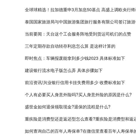
全球球精选！拉加德重申3月加息50基点 高盛上调欧央行
泰国国家旅游局与中国旅游集团旅行服务有限公司签订旅游
当前要闻：天台这个工会服务阵地受到货运司机们的点赞
三年定期存款自动转存利息怎么算 是这样计算的
即时焦点：车辆报废能拿到多少钱2023 具体标准如下
建设银行流水电子版怎么弄 具体步骤如下
前沿资讯!兴业银行信用卡挂失费用多少 收费标准如下
个人有必要买人身意外险吗?买人身意外险的原因是什么?
盛世金如何退保领取现金?退保的流程是什么?
重疾险是消费型还是返还型怎么查看?重疾险是消费型和返
如何查询​自己的百年人寿保单?在微信里查看百年人寿保单