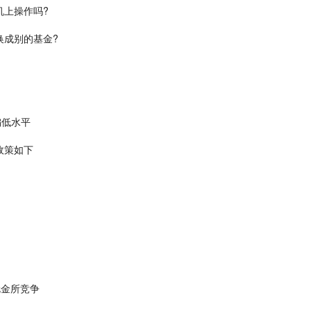
机上操作吗?
换成别的基金?
偏低水平
政策如下
伦金所竞争