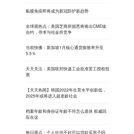
黏膜免疫即将成为新冠防护新趋势
全球观热点：美国芝商所据悉将推出CME镍
合约，寻求与伦金所竞争
当前快播：新加坡1月核心通货膨胀率升至
5.5％
天天关注：美国联邦快递工会批准罢工授权投
票
【天天热闻】韩国2022年生育水平创新低，
2025年或将进入超老龄社会
档案年龄和身份证年龄不符怎么退休 权威回
应在这
每日观点：个人征信不好可以贷款买房子吗