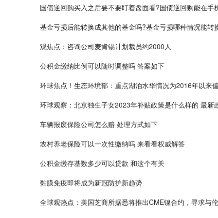
国债逆回购买入之后要不要盯着盘面看?国债逆回购能在手
基金亏损后能转换成其他的基金吗?基金亏损哪种情况能转
观焦点：咨询公司麦肯锡计划裁员约2000人
公积金缴纳比例可以随时调整吗 答案如下
环球焦点！生态环境部：重点湖泊水华情况为2016年以来
环球观察：北京独生子女2023年补贴政策是什么样的 最新
车辆报废保险公司怎么赔 处理方式如下
农村养老保险可以一次性缴纳吗 来看看权威解答
公积金缴存基数多少可以贷款 和这个有关
黏膜免疫即将成为新冠防护新趋势
全球观热点：美国芝商所据悉将推出CME镍合约，寻求与