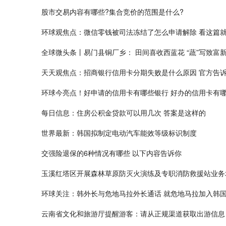
股市交易内容有哪些?集合竞价的范围是什么?
环球观焦点：微信零钱被司法冻结了怎么申请解除 看这篇
全球微头条丨易门县铜厂乡： 田间喜收西蓝花 “蔬”写致富
天天观焦点：招商银行信用卡分期失败是什么原因 官方告
环球今亮点！好申请的信用卡有哪些银行 好办的信用卡有
每日信息：住房公积金贷款可以用几次 答案是这样的
世界最新：韩国拟制定电动汽车能效等级标识制度
交强险退保的6种情况有哪些 以下内容告诉你
玉溪红塔区开展森林草原防灭火演练及专职消防救援站业务
环球关注：韩外长与危地马拉外长通话 就危地马拉加入韩
云南省文化和旅游厅提醒游客：请从正规渠道获取出游信息