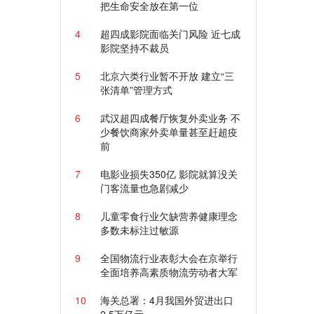
把生命安全放在第一位
4
超四成影院面临关门风险 近七成
影院坚持不裁员
5
北京六类行业暂不开放 建立“三
张清单”管理方式
6
武汉超四成餐厅恢复外卖业务 不
少餐饮商家外卖单量甚至赶超疫
前
7
电影业损失350亿 影院就算没关
门客流量也急剧减少
8
儿童零食行业欠缺营养健康理念
多数未标注过敏源
9
全国物流行业表彰大会在京举行
全面培养高素质物流劳动者大军
10
海关总署：4月我国外贸进出口