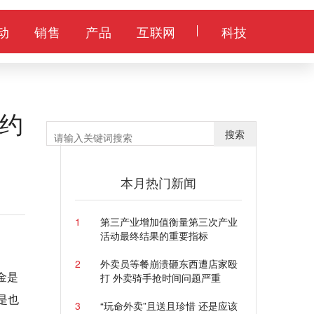
动
销售
产品
互联网
科技
约
搜索
本月热门新闻
1
第三产业增加值衡量第三次产业
活动最终结果的重要指标
2
外卖员等餐崩溃砸东西遭店家殴
金是
打 外卖骑手抢时间问题严重
是也
3
“玩命外卖”且送且珍惜 还是应该