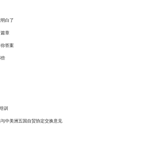
就明白了
新篇章
诉你答案
哪些
培训
国与中美洲五国自贸协定交换意见