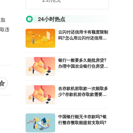
2.5万亿元
24小时热点
收取
收取违
云闪付还信用卡有额度限制
吗?怎么用云闪付还信用
卡?
银行一般要多久能批房贷?
办理中国农业银行住房贷款
需要什么条件?
在​存款机前取款一次能取多
少?存款机前存取款需要注
意什么?
中国银行能无卡存款吗?银
行整存整取能提前支取吗?