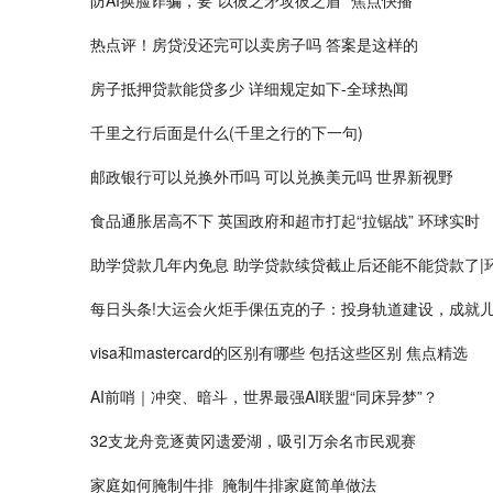
热点评！房贷没还完可以卖房子吗 答案是这样的
房子抵押贷款能贷多少 详细规定如下-全球热闻
千里之行后面是什么(千里之行的下一句)
邮政银行可以兑换外币吗 可以兑换美元吗 世界新视野
食品通胀居高不下 英国政府和超市打起“拉锯战” 环球实时
助学贷款几年内免息 助学贷款续贷截止后还能不能贷款了|
每日头条!大运会火炬手倮伍克的子：投身轨道建设，成就
visa和mastercard的区别有哪些 包括这些区别 焦点精选
AI前哨｜冲突、暗斗，世界最强AI联盟“同床异梦”？
32支龙舟竞逐黄冈遗爱湖，吸引万余名市民观赛
家庭如何腌制牛排_腌制牛排家庭简单做法