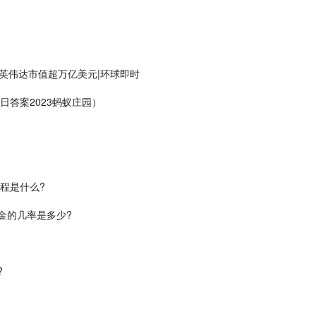
英伟达市值超万亿美元|环球即时
日答案2023蚂蚁庄园）
流程是什么?
出金的几率是多少?
?