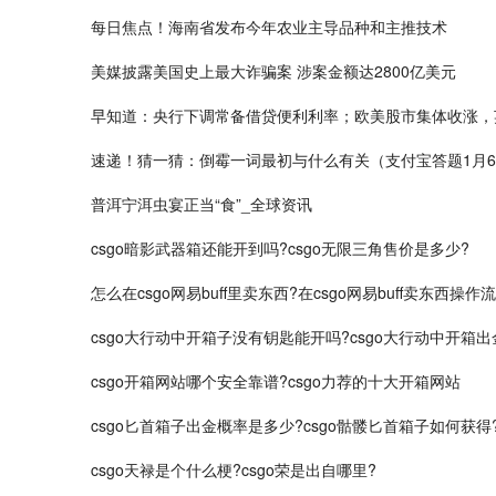
每日焦点！海南省发布今年农业主导品种和主推技术
美媒披露美国史上最大诈骗案 涉案金额达2800亿美元
早知道：央行下调常备借贷便利利率；欧美股市集体收涨，
速递！猜一猜：倒霉一词最初与什么有关（支付宝答题1月6
普洱宁洱虫宴正当“食”_全球资讯
csgo暗影武器箱还能开到吗?csgo无限三角售价是多少?
怎么在csgo网易buff里卖东西?在csgo网易buff卖东西操作
csgo大行动中开箱子没有钥匙能开吗?csgo大行动中开箱
csgo开箱网站哪个安全靠谱?csgo力荐的十大开箱网站
csgo匕首箱子出金概率是多少?csgo骷髅匕首箱子如何获得
csgo天禄是个什么梗?csgo荣是出自哪里?