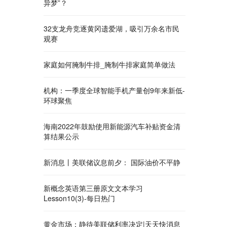
异梦”？
32支龙舟竞逐黄冈遗爱湖，吸引万余名市民
观赛
家庭如何腌制牛排_腌制牛排家庭简单做法
机构：一季度全球智能手机产量创9年来新低-
环球聚焦
海南2022年鼓励使用新能源汽车补贴资金清
算结果公示
新消息丨美联储议息前夕： 国际油价不平静
新概念英语第三册原文文本学习
Lesson10(3)-每日热门
黄金市场：静待美联储利率决定|天天快消息