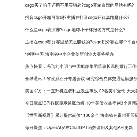
csgo买了箱子还用不用买钥匙?csgo开箱白嫖的网站有吗?
抖音csgo开箱可靠吗?主播在抖音csgo开箱套路是什么?
什么是csgo表演赛?csgo地球小子杯报名方式是什么?
主播在csgo积分赛里是怎么赚钱的?csgo积分赛在哪个平台
“创客中国”海南省中小企业创新创业大赛将举办
焦点快看：冯飞刘小明与中国船舶集团董事长温刚举行工作
全球通讯！省政府召开专题会议 研究综合立体交通运输服
美国军方：一直升机在叙利亚发生事故 22名美军受伤 天天
今日观点!CPI数据显示通胀放缓 10年美债收益率创3个月新
【世界新视野】累计提供岗位1100余个 海南省在贵州开展
每日聚焦：OpenAI发布ChatGPT函数调用及其他API更新