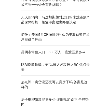
放不到一分钟会有收益吗？
天天新消息丨马达加斯加对进口粉末洗涤剂产
品保障措施日落复审案做出终裁决定
简佳：美国5月CPI同比涨4% 为美联储暂停加
息提供了理由
昆明市常住人口，860万人！官渡区最多→
防AI换脸诈骗，要“以彼之矛攻彼之盾” 焦点快
播
热点评！房贷没还完可以卖房子吗 答案是这
样的
房子抵押贷款能贷多少 详细规定如下-全球热
闻