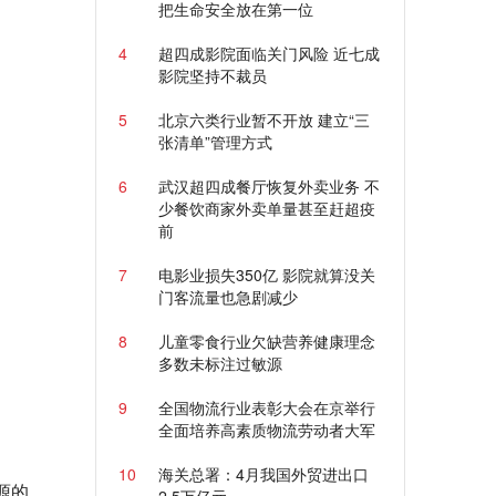
把生命安全放在第一位
4
超四成影院面临关门风险 近七成
影院坚持不裁员
5
北京六类行业暂不开放 建立“三
张清单”管理方式
6
武汉超四成餐厅恢复外卖业务 不
少餐饮商家外卖单量甚至赶超疫
前
7
电影业损失350亿 影院就算没关
门客流量也急剧减少
8
儿童零食行业欠缺营养健康理念
多数未标注过敏源
9
全国物流行业表彰大会在京举行
全面培养高素质物流劳动者大军
10
海关总署：4月我国外贸进出口
源的