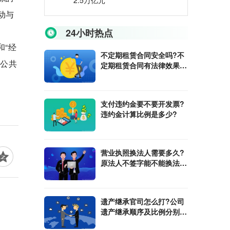
2.5万亿元
动与
24小时热点
“经
不定期租赁合同安全吗?不
是公共
定期租赁合同有法律效果
吗?
支付违约金要不要开发票?
违约金计算比例是多少?
营业执照换法人需要多久?
原法人不签字能不能换法
人?
遗产继承官司怎么打?公司
遗产继承顺序及比例分别是
多少?