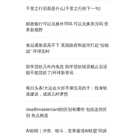
千里之行后面是什么(千里之行的下一句)
邮政银行可以兑换外币吗 可以兑换美元吗 世
界新视野
食品通胀居高不下 英国政府和超市打起“拉锯
战” 环球实时
助学贷款几年内免息 助学贷款续贷截止后还
能不能贷款了|环球新资讯
每日头条!大运会火炬手倮伍克的子：投身轨
道建设，成就儿时梦想
visa和mastercard的区别有哪些 包括这些区
别 焦点精选
AI前哨｜冲突、暗斗，世界最强AI联盟“同床