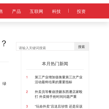
售
产品
互联网
科技
投资
些？
搜索
本月热门新闻
1
第三产业增加值衡量第三次产业
活动最终结果的重要指标
、绿
2
外卖员等餐崩溃砸东西遭店家殴
打 外卖骑手抢时间问题严重
3
“玩命外卖”且送且珍惜 还是应该