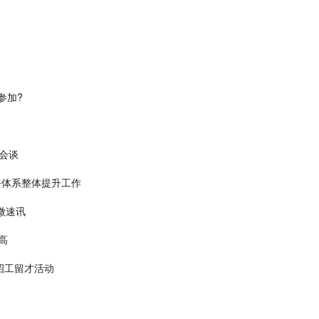
参加?
会谈
务体系整体提升工作
微速讯
高
招工留才活动