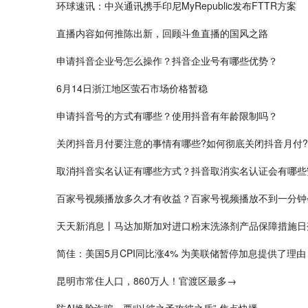
环球速讯：中兴通讯携手印尼MyRepublic发布FTTR方案
直播内容如何推陈出新，回顾斗鱼直播的国风之路
申请抖音企业号怎么操作？抖音企业号有哪些优势？
6月14日浙江地区萤石市场价格暂稳
申请抖音号的方式有哪些？使用抖音有年龄限制吗？
关闭抖音月付要注意的事情有哪些?如何彻底关闭抖音月付?
取消抖音实名认证有哪些方式？抖音取消实名认证会有哪些
百家号视频播放多久才有收益？百家号视频播放不到一分钟
天天新消息丨马达加斯加对进口粉末洗涤剂产品保障措施日
简佳：美国5月CPI同比涨4% 为美联储暂停加息提供了理由
昆明市常住人口，860万人！官渡区最多→
防AI换脸诈骗，要“以彼之矛攻彼之盾” 焦点快播