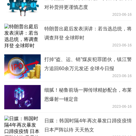
对补货持更谨慎态度
2023-06-16
特朗普出庭后发表演讲：若当选总统，将
调查拜登 全球即时
2023-06-16
打掉“盗、运、销”煤炭犯罪团伙，镇江警
方追回60余万元发还 全球今日报
2023-06-16
细腻！秘鲁前场一脚传球精妙配合，布莱
恩爆射一锤定音
2023-06-16
日媒：韩国时隔4年再次暴发口蹄疫疫情
日本严阵以待 天天热文