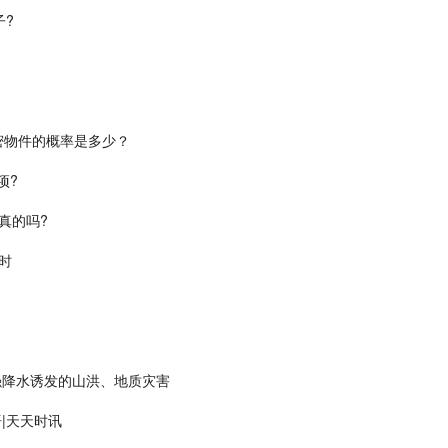
子?
与秘密物件的概率是多少？
项?
是真的吗?
时
范强降水诱发的山洪、地质灾害
|天天时讯