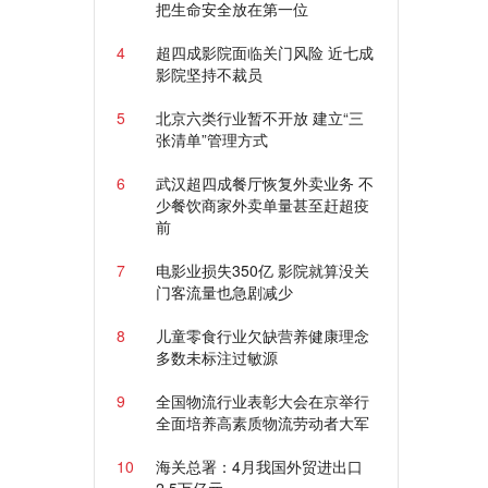
把生命安全放在第一位
4
超四成影院面临关门风险 近七成
影院坚持不裁员
5
北京六类行业暂不开放 建立“三
张清单”管理方式
6
武汉超四成餐厅恢复外卖业务 不
少餐饮商家外卖单量甚至赶超疫
前
7
电影业损失350亿 影院就算没关
门客流量也急剧减少
8
儿童零食行业欠缺营养健康理念
多数未标注过敏源
9
全国物流行业表彰大会在京举行
全面培养高素质物流劳动者大军
10
海关总署：4月我国外贸进出口