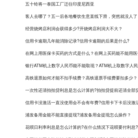
五十铃将一泰国工厂迁往印度尼西亚
客人去哪了？五一后各地餐饮生意直线下滑，突然就没人了
经营烧烤店利润会获得多少?开烧烤店利润大不大？
信用卡逾期几年能消除记录?信用卡逾期的后果是什么?
在网上用医保卡买药的方式是什么？在网上买药能不能用医
银行ATM机上数字人民币能不能取现？ATM机上取数字人
高铁退票如何才能不扣手续费？高铁退票手续费要扣多少？
一次性还清拍拍贷利息是怎么计算的?拍拍贷提前还清全部
信用卡没激活一直没使用会不会有年费?信用卡下卡后没激
浦发备用金能不能直接提现?浦发备用金提现怎么操作？
花呗日利率利息是怎么计算的?在什么情况下花呗要付利息?