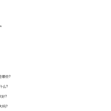
产
是哪些?
什么?
家好?
大吗?