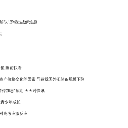
解队”尽锐出战解难题
点
征|当前快看
算和资产价格变化等因素 导致我国外汇储备规模下降
停加息”预期 天天时快讯
注青少年成长
对高考应激反应