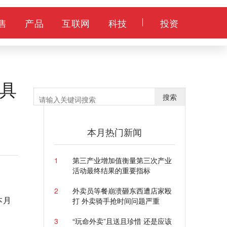
售
产品
互联网
科技
投资
具
搜索
本月热门新闻
1
第三产业增加值衡量第三次产业
活动最终结果的重要指标
2
外卖员等餐崩溃砸东西遭店家殴
本月
打 外卖骑手抢时间问题严重
3
“玩命外卖”且送且珍惜 还是应该