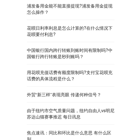
浦发备用金能不能直接提现?浦发备用金提现
怎么操作？
花呗日利率利息是怎么计算的?在什么情况下
花呗要付利息?
中国银行国内跨行转账到账时间有限制吗?中
国银行跨行转账是秒到账吗？
用花呗充值话费有额度限制吗?支付宝花呗充
话费的具体流程是什么？
外贸“新三样”表现亮眼 传递何种信号？
由于纽约市空气质量问题，纽约自由人vs明尼
苏达山猫赛事推迟 每日讯息
焦点速讯：同比和环比是什么意思 有什么区
别