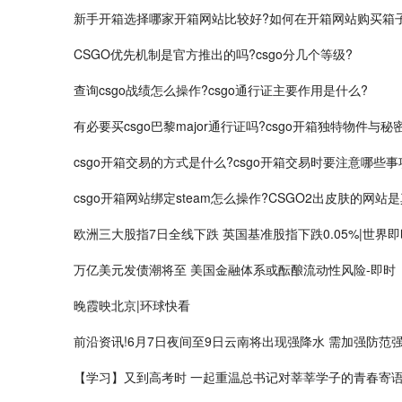
新手开箱选择哪家开箱网站比较好?如何在开箱网站购买箱
CSGO优先机制是官方推出的吗?csgo分几个等级?
查询csgo战绩怎么操作?csgo通行证主要作用是什么?
有必要买csgo巴黎major通行证吗?csgo开箱独特物件
csgo开箱交易的方式是什么?csgo开箱交易时要注意哪些事
csgo开箱网站绑定steam怎么操作?CSGO2出皮肤的网站
欧洲三大股指7日全线下跌 英国基准股指下跌0.05%|世界即
万亿美元发债潮将至 美国金融体系或酝酿流动性风险-即时
晚霞映北京|环球快看
前沿资讯!6月7日夜间至9日云南将出现强降水 需加强防
【学习】又到高考时 一起重温总书记对莘莘学子的青春寄语