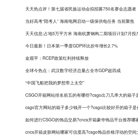
天天热点评！第七届省民族运动会拟招募750名赛会志愿者
当好高考“陪考人” 海南电网启动一级保供电任务 当前聚焦
天天信息:占地5万平方米 海南杭萧钢构二期项目计划7月投
今日最新！日本第一季度GDP环比折年增长2.7%
金观平：RCEP政策红利持续释放
全球今热点：武汉数字经济总量占全市GDP超四成
“中国飞船把我的梦想带上太空”
CSGO开箱网站排名前五的有哪些?csgo出刀几率大的箱子
csgo官方网站的箱子多少钱开一个?csgo比较好开的箱子是
如何进行CSGO的饰品交易?cncs开箱豪华饰品平台推荐哪
cncs开箱皮肤网站哪家可信度高?csgo饰品价格浮动的空间