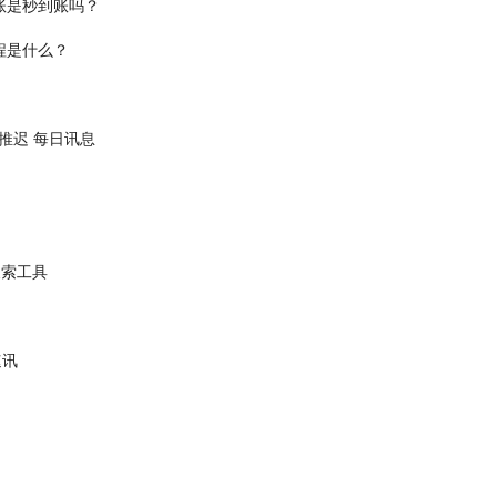
账是秒到账吗？
程是什么？
推迟 每日讯息
搜索工具
速讯