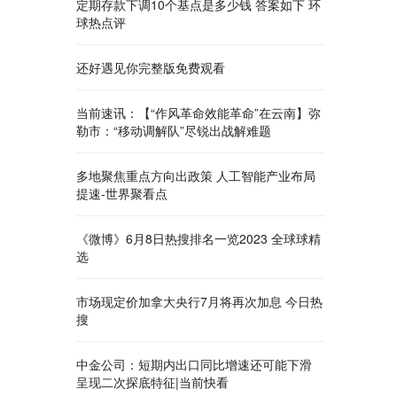
定期存款下调10个基点是多少钱 答案如下 环
球热点评
还好遇见你完整版免费观看
当前速讯：【“作风革命效能革命”在云南】弥
勒市：“移动调解队”尽锐出战解难题
多地聚焦重点方向出政策 人工智能产业布局
提速-世界聚看点
《微博》6月8日热搜排名一览2023 全球球精
选
市场现定价加拿大央行7月将再次加息 今日热
搜
中金公司：短期内出口同比增速还可能下滑
呈现二次探底特征|当前快看