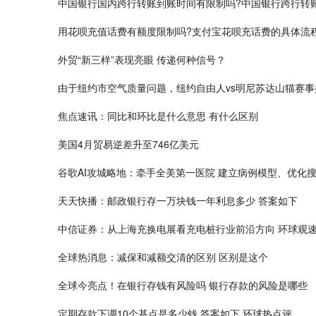
中国银行国内跨行转账到账时间有限制吗?中国银行跨行转
用花呗充值话费有额度限制吗?支付宝花呗充话费的具体流
外贸“新三样”表现亮眼 传递何种信号？
由于纽约市空气质量问题，纽约自由人vs明尼苏达山猫赛事
焦点速讯：同比和环比是什么意思 有什么区别
美国4月贸易逆差升至746亿美元
谷歌AI攻城略地：牵手全美第一医院 建立病例模型、优化
天天快播：邮政银行存一万块钱一年利息多少 答案如下
中信证券：从上海充换电展看充电桩行业前沿方向 环球观
全球热消息：减保和减额交清的区别 区别是这个
全球今亮点！在银行存钱有风险吗 银行存款的风险是哪些
定期存款下调10个基点是多少钱 答案如下 环球热点评