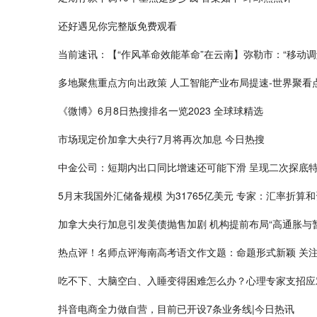
还好遇见你完整版免费观看
当前速讯：【“作风革命效能革命”在云南】弥勒市：“移动调
多地聚焦重点方向出政策 人工智能产业布局提速-世界聚看
《微博》6月8日热搜排名一览2023 全球球精选
市场现定价加拿大央行7月将再次加息 今日热搜
中金公司：短期内出口同比增速还可能下滑 呈现二次探底特
5月末我国外汇储备规模 为31765亿美元 专家：汇率折
加拿大央行加息引发美债抛售加剧 机构提前布局“高通胀与暂
热点评！名师点评海南高考语文作文题：命题形式新颖 关
吃不下、大脑空白、入睡变得困难怎么办？心理专家支招应
抖音电商全力做自营，目前已开设7条业务线|今日热讯